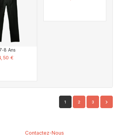
7-8 Ans
4,50 €

1
2
3
Contactez-Nous