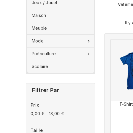
Jeux / Jouet
Vêteme
Maison
Il y
Meuble
Mode

Puériculture

Scolaire
Filtrer Par
T-Shir
Prix
0,00 € - 13,00 €
Taille