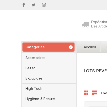
Facebook
Twitter
Instagram
Expéditio
Des Articl
Catégories
Accueil

Accessoires
Bazar
LOTS REV
E-Liquides
High Tech
The
Hygiène & Beauté